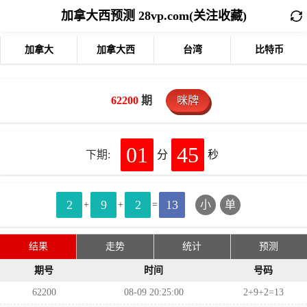
加拿大西预测 28vp.com(关注收藏)
加拿大
加拿大西
台湾
比特币
62200
期
咪牌
01
45
下期:
分
秒
2
9
2
13
小
单
+
+
=
结果
走势
统计
预测
期号
时间
号码
62200
08-09 20:25:00
2+9+2=13